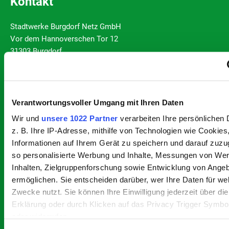
Kontakt
Stadtwerke Burgdorf Netz GmbH
Vor dem Hannoverschen Tor 12
31303 Burgdorf
Telefon:
(0 51 36) 97 14-292
Telefax:
(0 51 36) 97 14-100
Verantwortungsvoller Umgang mit Ihren Daten
E-Mail:
info@netze-burgdorf.de
Wir und
unsere 1022 Partner
verarbeiten Ihre persönlichen 
E-Mail für Presseanfragen:
z. B. Ihre IP-Adresse, mithilfe von Technologien wie Cookies
medien@netze-burgdorf.de
Informationen auf Ihrem Gerät zu speichern und darauf zuzu
so personalisierte Werbung und Inhalte, Messungen von We
Unsere Öffnungszeiten
Inhalten, Zielgruppenforschung sowie Entwicklung von Ange
Montag und Dienstag
08:00 – 15:00 Uhr
ermöglichen. Sie entscheiden darüber, wer Ihre Daten für we
Mittwoch
08:00 – 12:00 Uhr
Zwecke nutzt. Sie können Ihre Einwilligung jederzeit über di
Donnerstag
08:00 – 18:00 Uhr
Erklärung oder durch Klicken auf das Privacy Trigger Symbo
Freitag
08:00 – 12:00 Uhr
oder widerrufen