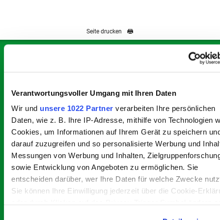
Seite drucken
Kontakt
Verantwortungsvoller Umgang mit Ihren Daten
Stadtwerke Burgdorf Netz GmbH
Vor dem Hannoverschen Tor 12
Wir und
unsere 1022 Partner
verarbeiten Ihre persönlichen
31303 Burgdorf
Daten, wie z. B. Ihre IP-Adresse, mithilfe von Technologien w
Cookies, um Informationen auf Ihrem Gerät zu speichern un
darauf zuzugreifen und so personalisierte Werbung und Inhal
Telefon:
(0 51 36) 97 14-292
Messungen von Werbung und Inhalten, Zielgruppenforschun
Telefax:
(0 51 36) 97 14-100
sowie Entwicklung von Angeboten zu ermöglichen. Sie
E-Mail:
info@netze-burgdorf.de
entscheiden darüber, wer Ihre Daten für welche Zwecke nutz
E-Mail für Presseanfragen:
Sie können Ihre Einwilligung jederzeit über die Cookie-Erklä
medien@netze-burgdorf.de
oder durch Klicken auf das Privacy Trigger Symbol ändern o
widerrufen