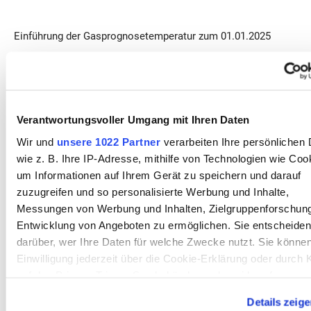
Einführung der Gasprognosetemperatur zum 01.01.2025
Ab dem 01.10.2018 kommt im Netzgebiet der Stadtwerke
Burgdorf Netz GmbH für SLP-Allokationen die Anwendung
der sogenannten Gasprognosetemperatur zum Einsatz, die
im BDEW-Leitfaden „Abwicklung von Standardlastprofilen
Verantwortungsvoller Umgang mit Ihren Daten
Gas" vom 22.03.2024 in Kapitel 3.5.3 verankert ist.
Wir und
unsere 1022 Partner
verarbeiten Ihre persönlichen 
wie z. B. Ihre IP-Adresse, mithilfe von Technologien wie Coo
Die Gasprognosetemperatur berücksichtigt die in einem
um Informationen auf Ihrem Gerät zu speichern und darauf
Netzgebiet relevanten meteorologischen Einflussgrößen auf
zuzugreifen und so personalisierte Werbung und Inhalte,
das Verbrauchsverhalten der SLP-Gaskunden. Die
Messungen von Werbung und Inhalten, Zielgruppenforschun
Gasprognosetemperatur wird vom Deutschen Wetterdienst
Entwicklung von Angeboten zu ermöglichen. Sie entscheiden
netzbetreiberindividuell berechnet und den Netzbetreibern für
darüber, wer Ihre Daten für welche Zwecke nutzt. Sie können
deren SLP Allokationen zur Verfügung gestellt.
Einwilligung jederzeit über die Cookie-Erklärung oder durch 
auf das Privacy Trigger Symbol ändern oder widerrufen
SLP_Gas_Verfahrensspezifische_Parameter_SWB
Details zeig
Wenn Sie es erlauben, würden wir auch gerne: